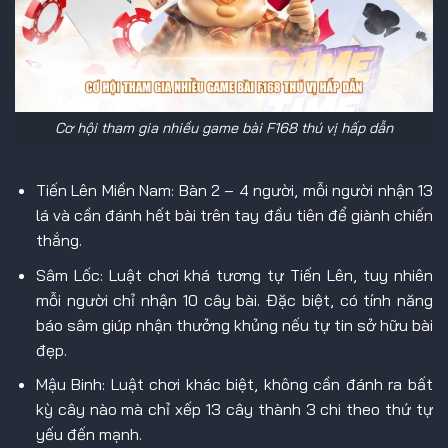
Cơ hội tham gia nhiều game bài F168 thú vị hấp dẫn
Tiến Lên Miền Nam: Bàn 2 – 4 người, mỗi người nhận 13
lá và cần đánh hết bài trên tay đầu tiên để giành chiến
thắng.
Sâm Lốc: Luật chơi khá tương tự Tiến Lên, tuy nhiên
mỗi người chỉ nhận 10 cây bài. Đặc biệt, có tính năng
báo sâm giúp nhận thưởng khủng nếu tự tin sở hữu bài
đẹp.
Mậu Binh: Luật chơi khác biệt, không cần đánh ra bất
kỳ cây nào mà chỉ xếp 13 cây thành 3 chi theo thứ tự
yếu đến mạnh.