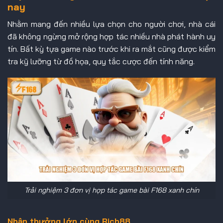
nay
Nhằm mang đến nhiều lựa chọn cho người chơi, nhà cái
đã không ngừng mở rộng hợp tác nhiều nhà phát hành uy
tín. Bất kỳ tựa game nào trước khi ra mắt cũng được kiểm
tra kỹ lưỡng từ đồ họa, quy tắc cược đến tính năng.
Trải nghiệm 3 đơn vị hợp tác game bài F168 xanh chín
Nhận thưởng lớn cùng Rich88