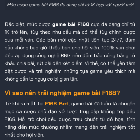
Mức cược game bài F168 đa dạng chỉ từ 1K hợp với người mới
Đặc biệt, mức cược
game bài F168
cực đa dạng chỉ từ
1K trở lên, tùy theo nhu cầu mà có thể tùy chỉnh cược
qua mỗi ván. Các bàn mới cập nhật liên tục 24/7, đảm
bảo không bao giờ thiếu bàn cho hội viên. 100% ván chơi
đều áp dụng công nghệ RNG nên đảm bảo công bằng từ
khâu chia bài, rút bài đến xét điểm. Vì thế, có thể yên tâm
đặt cược và trải nghiệm những tựa game yêu thích mà
không cần lo nguy cơ bị gian lận.
Vì sao nên trải nghiệm game bài F168?
Từ khi ra mắt tại
F168 Bet
, game bài đã luôn là chuyên
mục cá cược chủ đạo với lượt truy cập khủng top đầu
F168. Mỗi trò chơi đều được trau chuốt từ đồ họa, tính
năng đến mức thưởng nhằm mang đến trải nghiệm tốt
nhất cho hội viên.