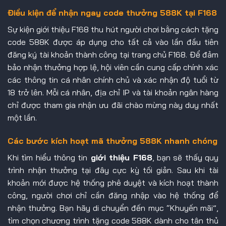
Điều kiện để nhận ngay code thưởng 588K tại F168
Sự kiện giới thiệu F168 thu hút người chơi bằng cách tặng
code 588K được áp dụng cho tất cả vào lần đầu tiên
đăng ký tài khoản thành công tại trang chủ F168. Để đảm
bảo nhận thưởng hợp lệ, hội viên cần cung cấp chính xác
các thông tin cá nhân chính chủ và xác nhận độ tuổi từ
18 trở lên. Mỗi cá nhân, địa chỉ IP và tài khoản ngân hàng
chỉ được tham gia nhận ưu đãi chào mừng này duy nhất
một lần.
Các bước kích hoạt mã thưởng 588K nhanh chóng
Khi tìm hiểu thông tin
giới thiệu F168
, bạn sẽ thấy quy
trình nhận thưởng tại đây cực kỳ tối giản. Sau khi tài
khoản mới được hệ thống phê duyệt và kích hoạt thành
công, người chơi chỉ cần đăng nhập vào hệ thống để
nhận thưởng. Bạn hãy di chuyển đến mục “Khuyến mãi”,
tìm chọn chương trình tặng code 588K dành cho tân thủ