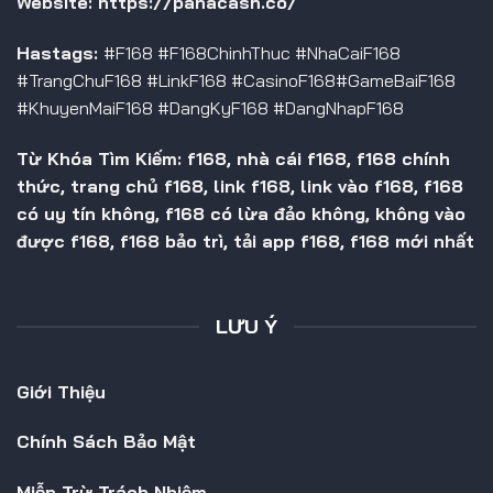
Website:
https://panacash.co/
Hastags:
#F168 #F168ChinhThuc #NhaCaiF168
#TrangChuF168 #LinkF168 #CasinoF168#GameBaiF168
#KhuyenMaiF168 #DangKyF168 #DangNhapF168
Từ Khóa Tìm Kiếm: f168, nhà cái f168, f168 chính
thức, trang chủ f168, link f168, link vào f168, f168
có uy tín không, f168 có lừa đảo không, không vào
được f168, f168 bảo trì, tải app f168, f168 mới nhất
LƯU Ý
Giới Thiệu
Chính Sách Bảo Mật
Miễn Trừ Trách Nhiệm