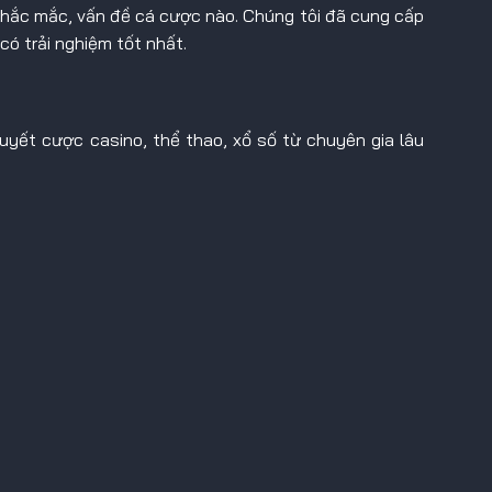
ỳ thắc mắc, vấn đề cá cược nào. Chúng tôi đã cung cấp
có trải nghiệm tốt nhất.
quyết cược casino, thể thao, xổ số từ chuyên gia lâu