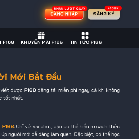
ĐĂNG KÝ
ĐĂNG NHẬP
I F168
KHUYẾN MÃI F168
TIN TỨC F168
ời Mới Bắt Đầu
i viết được
F168
đăng tải miễn phí ngay cả khi không
c tốt nhất.
i F168
. Chỉ với vài phút, bạn có thể hiểu rõ cách thức
giúp người mới dễ dàng làm quen. Đặc biệt, có thể học