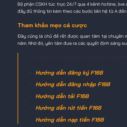
Bộ phận CSKH túc trực 24/7 qua 4 kênh hotline, live 
đầy đủ thông tin kèm theo các bước liên hệ từ A đến Z
Tham khảo mẹo cá cược
Đây cũng là chủ đề rất được quan tâm tại chuyên
năm. Nhờ đó, yên tâm đưa ra các quyết định sáng suố
Tìm hiểu sâu hơn các hướng dẫn cơ bản
Hướng dẫn đăng ký F168
Hướng dẫn đăng nhập F168
Hướng dẫn tải F168
Hướng dẫn rút tiền F168
Hướng dẫn nạp tiền F168