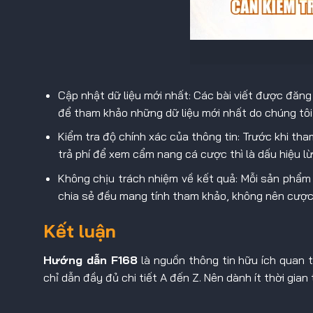
Cập nhật dữ liệu mới nhất: Các bài viết được đăng t
để tham khảo những dữ liệu mới nhất do chúng tôi
Kiểm tra độ chính xác của thông tin: Trước khi th
trả phí để xem cẩm nang cá cược thì là dấu hiệu lừ
Không chịu trách nhiệm về kết quả: Mỗi sản phẩm c
chia sẻ đều mang tính tham khảo, không nên cược t
Kết luận
Hướng dẫn F168
là nguồn thông tin hữu ích quan 
chỉ dẫn đầy đủ chi tiết A đến Z. Nên dành ít thời gia