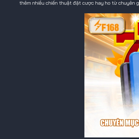
thêm nhiều chiến thuật đặt cược hay ho từ chuyên g